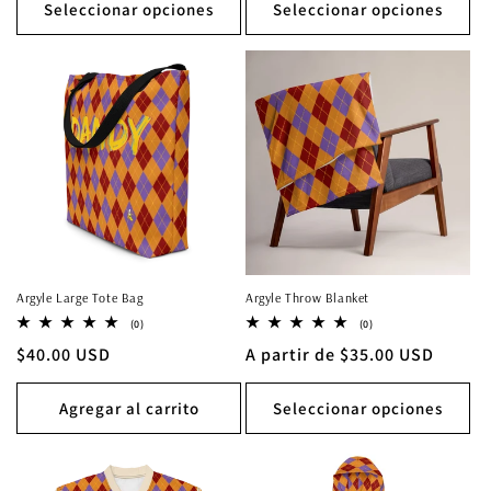
Seleccionar opciones
Seleccionar opciones
Argyle Large Tote Bag
Argyle Throw Blanket
0
0
(0)
(0)
reseñas
reseñas
Precio
$40.00 USD
Precio
A partir de $35.00 USD
totales
totales
habitual
habitual
Agregar al carrito
Seleccionar opciones