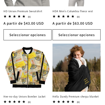
HD Unisex Premium Sweatshirt
HDA Men’s Columbia fleece vest
0
0
(0)
(0)
reseñas
reseñas
Precio
A partir de $43.00 USD
Precio
A partir de $63.00 USD
totales
totales
habitual
habitual
Seleccionar opciones
Seleccionar opciones
Hee-no-day Unisex Bomber Jacket
Hella Dandy Premium sherpa blanket
0
0
(0)
(0)