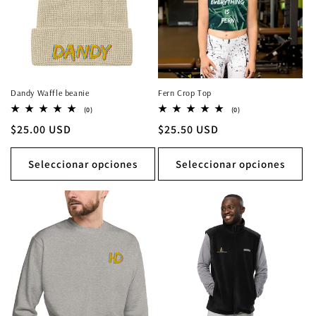
Dandy Waffle beanie
Fern Crop Top
0
0
(0)
(0)
reseñas
reseñas
Precio
$25.00 USD
Precio
$25.50 USD
totales
totales
habitual
habitual
Seleccionar opciones
Seleccionar opciones