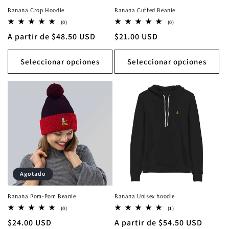
Banana Crop Hoodie
Banana Cuffed Beanie
0
0
(0)
(0)
reseñas
reseñas
Precio
A partir de $48.50 USD
Precio
$21.00 USD
totales
totales
habitual
habitual
Seleccionar opciones
Seleccionar opciones
Agotado
Banana Pom-Pom Beanie
Banana Unisex hoodie
0
1
(0)
(1)
reseñas
reseñas
Precio
$24.00 USD
Precio
A partir de $54.50 USD
totales
totales