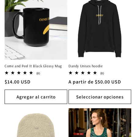
Come and Peel It Black Glossy Mug
Dandy Unisex hoodie
0
0
(0)
(0)
reseñas
reseñas
Precio
$14.00 USD
Precio
A partir de $50.00 USD
totales
totales
habitual
habitual
Agregar al carrito
Seleccionar opciones