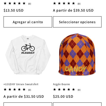
0
0
(0)
(0)
reseñas
reseñas
Precio
$13.50 USD
Precio
A partir de $39.50 USD
totales
totales
habitual
habitual
Agregar al carrito
Seleccionar opciones
#LEGDAY Unisex Sweatshirt
Argyle Beanie
0
0
(0)
(0)
reseñas
reseñas
Precio
A partir de $31.50 USD
Precio
$25.00 USD
totales
totales
habitual
habitual