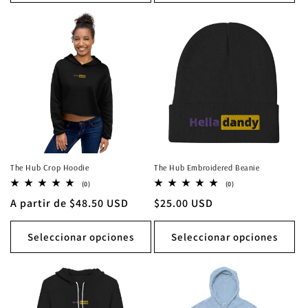
The Hub Crop Hoodie
The Hub Embroidered Beanie
0
0
(0)
(0)
reseñas
reseñas
Precio
A partir de $48.50 USD
Precio
$25.00 USD
totales
totales
habitual
habitual
Seleccionar opciones
Seleccionar opciones