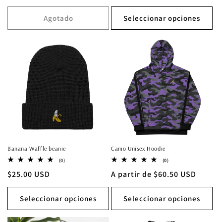
habitual
habitual
Agotado
Seleccionar opciones
Banana Waffle beanie
Camo Unisex Hoodie
0
0
(0)
(0)
reseñas
reseñas
Precio
$25.00 USD
Precio
A partir de $60.50 USD
totales
totales
habitual
habitual
Seleccionar opciones
Seleccionar opciones