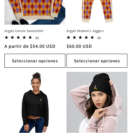
Argyle Unisex Sweatshirt
Argyle Women's Joggers
0
0
(0)
(0)
reseñas
reseñas
Precio
A partir de $54.00 USD
Precio
$60.00 USD
totales
totales
habitual
habitual
Seleccionar opciones
Seleccionar opciones