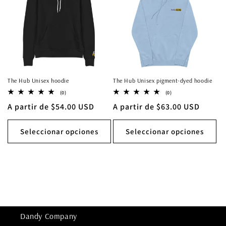
The Hub Unisex hoodie
The Hub Unisex pigment-dyed hoodie
0
0
(0)
(0)
reseñas
reseñas
Precio
A partir de $54.00 USD
Precio
A partir de $63.00 USD
totales
totales
habitual
habitual
Seleccionar opciones
Seleccionar opciones
Dandy Company