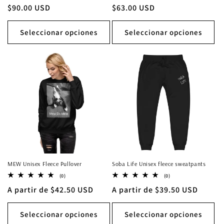
reseñas
reseñas
Precio
$90.00 USD
Precio
$63.00 USD
totales
totales
habitual
habitual
Seleccionar opciones
Seleccionar opciones
MEW Unisex Fleece Pullover
Soba Life Unisex fleece sweatpants
0
0
(0)
(0)
reseñas
reseñas
Precio
A partir de $42.50 USD
Precio
A partir de $39.50 USD
totales
totales
habitual
habitual
Seleccionar opciones
Seleccionar opciones