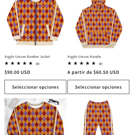
Argyle Unisex Bomber Jacket
Argyle Unisex Hoodie
0
0
(0)
(0)
reseñas
reseñas
Precio
$90.00 USD
Precio
A partir de $60.50 USD
totales
totales
habitual
habitual
Seleccionar opciones
Seleccionar opciones