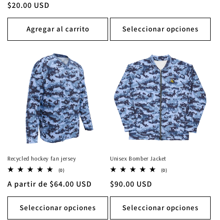
habitual
Precio
$20.00 USD
totales
habitual
Agregar al carrito
Seleccionar opciones
Recycled hockey fan jersey
Unisex Bomber Jacket
0
0
(0)
(0)
reseñas
reseñas
Precio
A partir de $64.00 USD
Precio
$90.00 USD
totales
totales
habitual
habitual
Seleccionar opciones
Seleccionar opciones