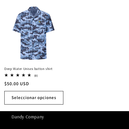
Deep Water Unisex button shirt
0
(0)
reseñas
Precio
$50.00 USD
totales
habitual
Seleccionar opciones
Dandy Company