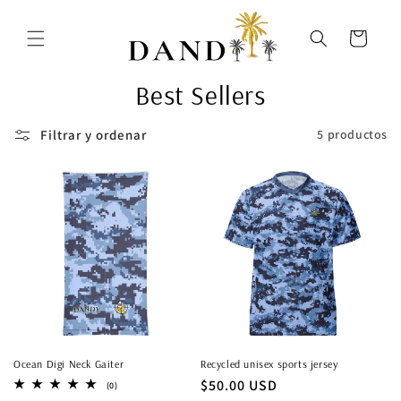
Ir
directamente
al contenido
Carrito
Best Sellers
Filtrar y ordenar
5 productos
Ocean Digi Neck Gaiter
Recycled unisex sports jersey
Precio
$50.00 USD
0
(0)
reseñas